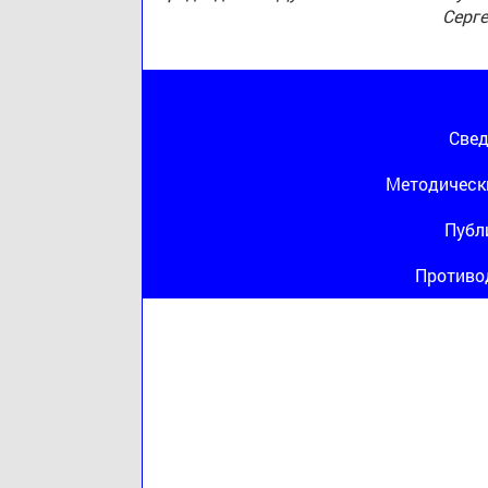
Серг
Свед
Методическ
Публ
Противо