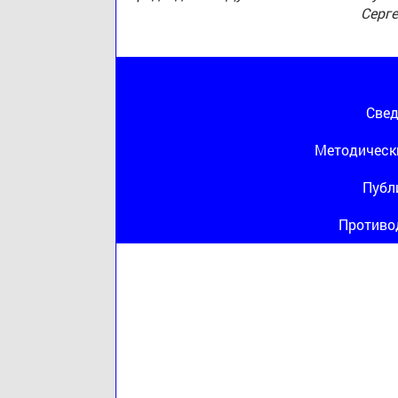
Серг
Свед
Методическ
Публ
Противо