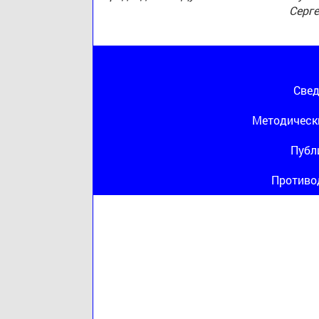
Серг
Свед
Методическ
Публ
Противо