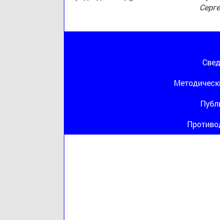
Серг
Свед
Методическ
Публ
Противо