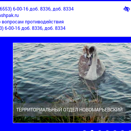
553) 6-00-16 доб. 8336, доб. 8334
shpak.ru
о вопросам противодействия
3) 6-00-16 доб. 8336, доб. 8334
ТЕРРИТОРИАЛЬНЫЙ ОТДЕЛ НОВОМАРЬЕВСКИЙ