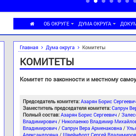
ОБ ОКРУГЕ
ДУМА ОКРУГА
ДОКУ
Главная
Дума округа
Комитеты
КОМИТЕТЫ
Комитет по законности и местному сам
Председатель комитета:
Азарян Борис Сергееви
Заместитель председателя комитета:
Сапрун Ве
Полный состав:
Азарян Борис Сергеевич
/
Залес
Владимирович
/
Николаенко Владимир Михайло
Владимирович
/
Сапрун Вера Арменаковна
/
Уль
Александровна
/
Швейнфорт Сергей Владимиро