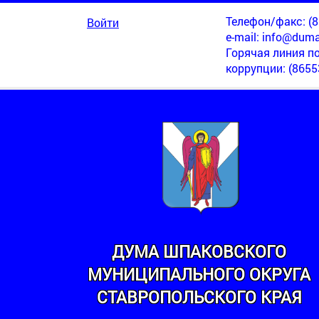
Телефон/факс: (86
Войти
e-mail:
info@duma
Горячая линия п
коррупции
: (8655
ДУМА ШПАКОВСКОГО
МУНИЦИПАЛЬНОГО ОКРУГА
МИНСКИЙ
СТАВРОПОЛЬСКОГО КРАЯ