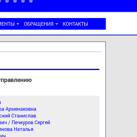
МЕНТЫ
ОБРАЩЕНИЯ
КОНТАКТЫ
оуправлению
ч
ра Арменаковна
ский Станислав
вич
/
Печкуров Сергей
янова Наталья
вич