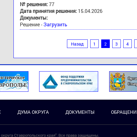
№ решения:
77
Дата принятия решения:
15.04.2026
Документы:
Решение -
Загрузить
Назад
1
2
3
4
Е
ДУМА ОКРУГА
ДОКУМЕНТЫ
ОБРАЩЕНИ
округа Ставропольского края". Все права защищены.