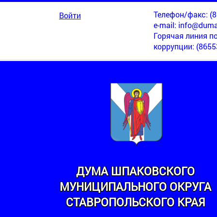
Телефон/факс: (86
Войти
e-mail:
info@duma
Горячая линия п
коррупции
: (8655
ДУМА ШПАКОВСКОГО
МУНИЦИПАЛЬНОГО ОКРУГА
СТАВРОПОЛЬСКОГО КРАЯ