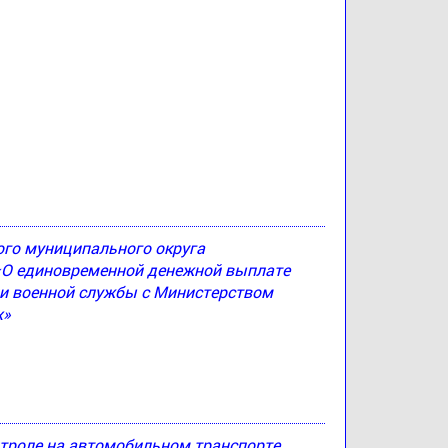
ого муниципального округа
 «О единовременной денежной выплате
и военной службы с Министерством
х»
троле на автомобильном транспорте,