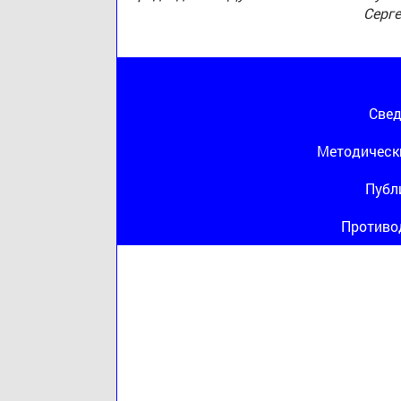
Серг
Свед
Методическ
Публ
Противо