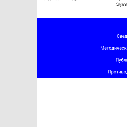
Серг
Свед
Методическ
Публ
Противо